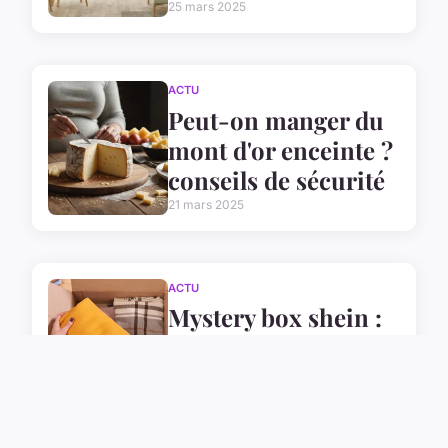
25 mars 2025
ACTU
Peut-on manger du
mont d'or enceinte ?
conseils de sécurité
21 mars 2025
ACTU
Mystery box shein :
quels trésors mode
sont à l'intérieur ?
14 mars 2025