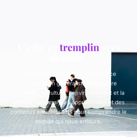
L'info, ce
tremplin
vers
demain.
Ecoledoctoralee2S est votre source
d'information généraliste qui explore
l'actualité, la culture, l'environnement et la
société. Des analyses approfondies et des
contenus enrichissants pour comprendre le
monde qui nous entoure.