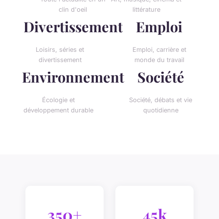
clin d'oeil
littérature
Divertissement
Emploi
Loisirs, séries et
Emploi, carrière et
divertissement
monde du travail
Environnement
Société
Écologie et
Société, débats et vie
développement durable
quotidienne
350+
45k